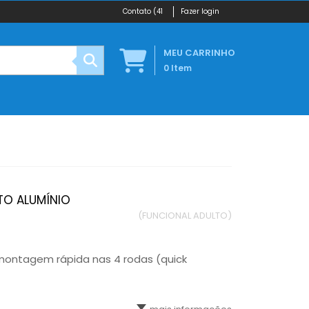
(41
Fazer login
MEU CARRINHO
0
Item
TO ALUMÍNIO
(FUNCIONAL ADULTO)
montagem rápida nas 4 rodas (quick