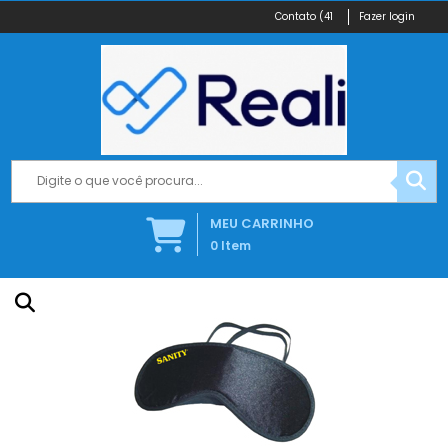
(41
Fazer login
MEU CARRINHO
0
Item