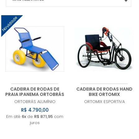
MAIS VENDIDOS
Novidade
MENOR PREÇO
MAIOR PREÇO
A - Z
CADEIRA DE RODAS DE
CADEIRA DE RODAS HAND
PRAIA IPANEMA ORTOBRÁS
BIKE ORTOMIX
ORTOBRÁS
ALUMÍNIO
ORTOMIX
ESPORTIVA
R$ 4.790,00
Em até
6x
de
R$ 871,95
com
juros