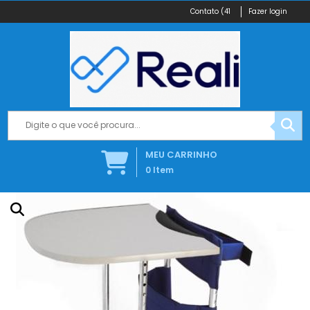
(41
Fazer login
MEU CARRINHO
0
Item