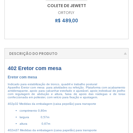
COLETE DE JEWETT
ORTOFLY
R$ 489,00
DESCRIÇÃO DO PRODUTO
402 Eretor com mesa
Eretor com mesa
Indicado para estabilização de tronco, quadril e trabalho postural
Aparelho Eretor com mesa para atividades ou refeição. Plataforma com acabamento
antiderrapante, apoio para calcanhar estofado e ajustável, apoio individual de joelho
com regulagem de abdução e altura, faixa de apoio das nádegas e de torax
confeccionada em poliester, com velcro para fixação e ajustagem.
402p32 Medidas da embalagem (caixa pepelão) para transporte
comprimento 0,80m
largura 0,57m
altura 0,67m
402m37 Medidas da embalagem (caixa papelão) para transporte