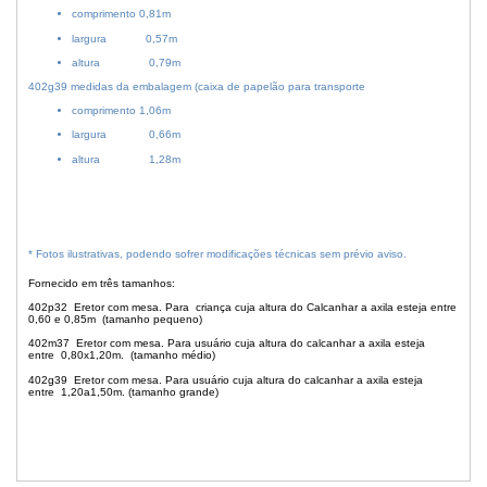
comprimento 0,81m
largura 0,57m
altura 0,79m
402g39 medidas da embalagem (caixa de papelão para transporte
comprimento 1,06m
largura 0,66m
altura 1,28m
* Fotos ilustrativas, podendo sofrer modificações técnicas sem prévio aviso.
Fornecido em três tamanhos:
402p32 Eretor com mesa. Para criança cuja altura do Calcanhar a axila esteja entre
0,60 e 0,85m (tamanho pequeno)
402m37 Eretor com mesa. Para usuário cuja altura do calcanhar a axila esteja
entre
0,80x1,20m. (tamanho médio)
402g39 Eretor com mesa. Para usuário cuja altura do calcanhar a axila esteja
entre
1,20a1,50m. (tamanho grande)